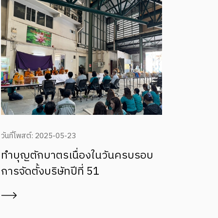
วันที่โพสต์: 2025-04-17
บรอบ
สุขสันต์วันสงกรานต์ ๒๕๖๘ - สรงน้ำ
พระ และขอพรผู้ใหญ่