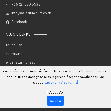
+66 (2) 580 5533
info@asiaaluminum.co.th
Facebook
QUICK LINKS
เกี่ยวกับเรา
ผลงานของเรา
ข่าวสารและกิจกรรม
ร่วมงานกับเรา
เว็บไซต์นี้มีการจัดเก็บคุกกี้เพื่อเพิ่มประสิทธิภาพในการใช้งานของท่าน และ
การมอบบริการที่ดีที่สุดจากเรา กรุณากดเช็คถูกที่กล่องข้อความเพื่อ
ติดต่อเรา
ยอมรับ
นโยบายการใช้งานคุกกี้
ฉันยอมรับ
© Copyright 2023 ASIA ALUMINUM AND GLASS CO.,LTD. All
ยอมรับ
rights reserved.